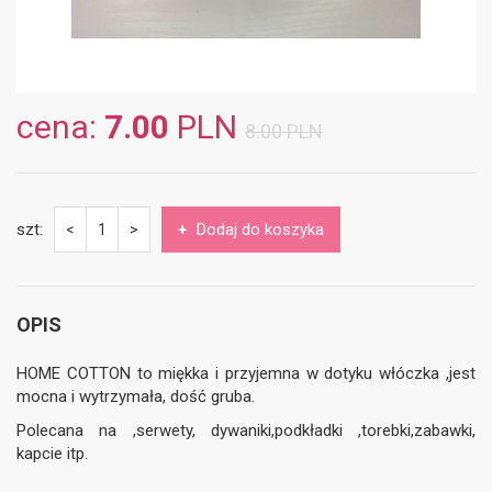
cena:
7.00
PLN
8.00 PLN
szt:
+
Dodaj do koszyka
<
1
>
OPIS
HOME COTTON to miękka i przyjemna w dotyku włóczka ,jest
mocna i wytrzymała, dość gruba.
Polecana na ,serwety, dywaniki,podkładki ,torebki,zabawki,
kapcie itp.