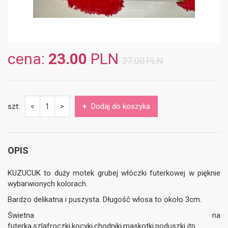
cena:
23.00
PLN
27.00 PLN
szt:
+
Dodaj do koszyka
<
1
>
OPIS
KUZUCUK to duży motek grubej włóczki futerkowej w pięknie
wybarwionych kolorach.
Bardzo delikatna i puszysta. Długość włosa to około 3cm.
Świetna na
futerka,szlafroczki,kocyki,chodniki,maskotki,poduszki itp.