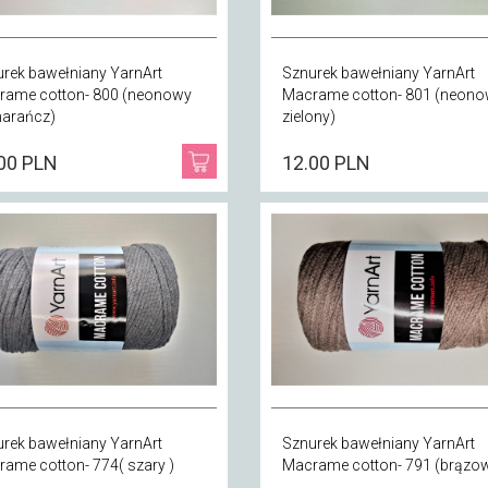
rek bawełniany YarnArt
Sznurek bawełniany YarnArt
rame cotton- 800 (neonowy
Macrame cotton- 801 (neon
arańcz)
zielony)
00 PLN
12.00 PLN
rek bawełniany YarnArt
Sznurek bawełniany YarnArt
ame cotton- 774( szary )
Macrame cotton- 791 (brązow