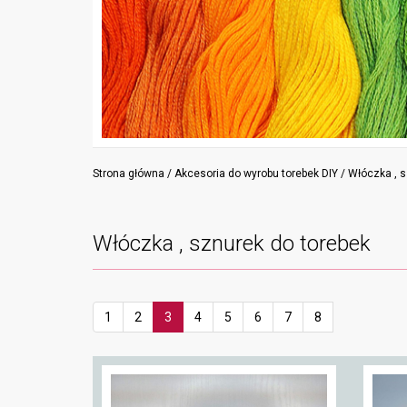
Strona główna
/
Akcesoria do wyrobu torebek DIY
/ Włóczka , s
Włóczka , sznurek do torebek
1
2
3
4
5
6
7
8