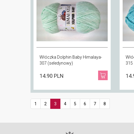
Włóczka Dolphin Baby Himalaya-
Włóc
307 (seledynowy)
315 
14.90 PLN
14.
1
2
3
4
5
6
7
8