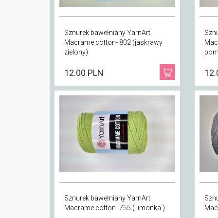
Sznurek bawełniany YarnArt
Sznu
Macrame cotton- 802 (jaskrawy
Mac
zielony)
pom
12.00 PLN
12.
Sznurek bawełniany YarnArt
Sznu
Macrame cotton- 755 ( limonka )
Macr