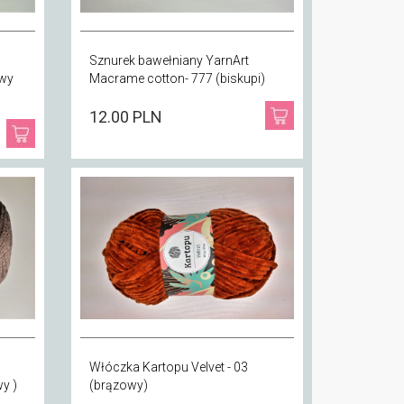
Sznurek bawełniany YarnArt
owy
Macrame cotton- 777 (biskupi)
12.00 PLN
Włóczka Kartopu Velvet - 03
(brązowy)
y )