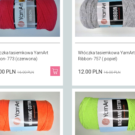
czka tasiemkowa YarnArt
Włóczka tasiemkowa YarnArt
on- 773 (czerwona)
Ribbon- 757 ( popiel)
00 PLN
12.00 PLN
16.00 PLN
16.00 PLN