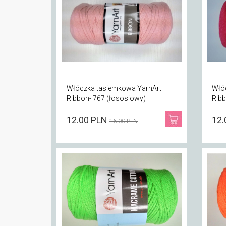
Włóczka tasiemkowa YarnArt
Włó
Ribbon- 767 (łososiowy)
Ribb
12.00 PLN
12.
16.00 PLN