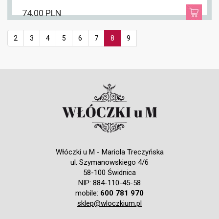
74.00 PLN
2
3
4
5
6
7
8
9
Włóczki u M - Mariola Treczyńska
ul. Szymanowskiego 4/6
58-100 Świdnica
NIP: 884-110-45-58
mobile:
600 781 970
sklep@wloczkium.pl