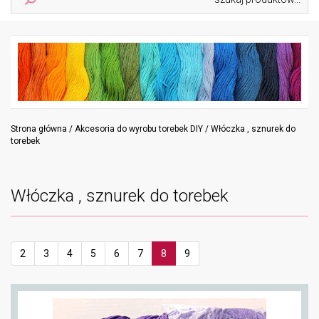
navig
Strona główna
/
Akcesoria do wyrobu torebek DIY
/ Włóczka , sznurek do
torebek
Włóczka , sznurek do torebek
2
3
4
5
6
7
8
9